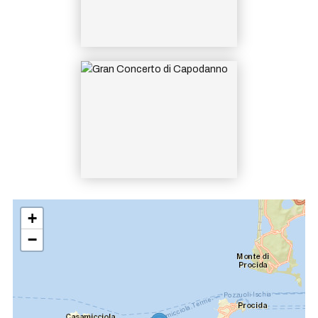
Sala del Cinema Excelsior Is
chia
+
−
Sala Cinema Excelsior Ischi
a