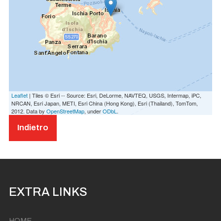
Leaflet
| Tiles © Esri -- Source: Esri, DeLorme, NAVTEQ, USGS, Intermap, iPC,
NRCAN, Esri Japan, METI, Esri China (Hong Kong), Esri (Thailand), TomTom,
2012. Data by
OpenStreetMap
, under
ODbL
.
Esibizione del tenore Franc
esco Malapena Soprano Ji
Indietro
woo Jang - Baritono Juan P
ossidente.
EXTRA LINKS
HOME