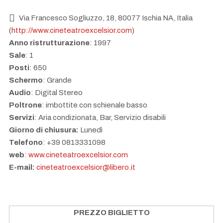
Via Francesco Sogliuzzo, 18, 80077 Ischia NA, Italia
(
http://www.cineteatroexcelsior.com
)
Anno ristrutturazione
: 1997
Sale
: 1
Posti
: 650
Schermo
: Grande
Audio
: Digital Stereo
Poltrone
: imbottite con schienale basso
Servizi
: Aria condizionata, Bar, Servizio disabili
CINEMA EXCELSIOR
Giorno di chiusura:
Lunedì
ISCHIA
Telefono
: +39 0813331098
web
:
www.cineteatroexcelsior.com
E-mail:
cineteatroexcelsior@libero.it
CINEMA EXCELSIOR
PREZZO BIGLIETTO