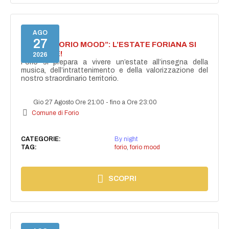
AGO
27
NASCE “FORIO MOOD”: L’ESTATE FORIANA SI
ACCENDE!
2026
Forio si prepara a vivere un’estate all’insegna della
musica, dell’intrattenimento e della valorizzazione del
nostro straordinario territorio.
Gio 27 Agosto Ore 21:00
-
fino a Ore 23:00
Comune di Forio
CATEGORIE:
By night
TAG:
forio
,
forio mood
SCOPRI