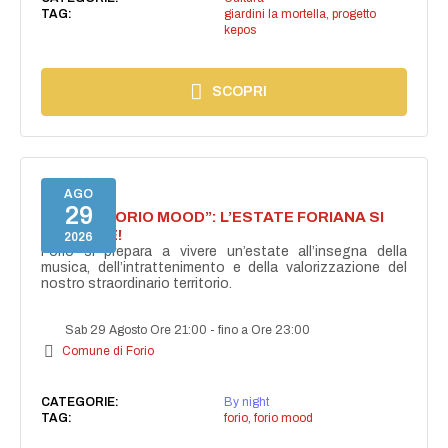
TAG:
giardini la mortella
,
progetto
kepos
SCOPRI
AGO
29
NASCE “FORIO MOOD”: L’ESTATE FORIANA SI
ACCENDE!
2026
Forio si prepara a vivere un’estate all’insegna della
musica, dell’intrattenimento e della valorizzazione del
nostro straordinario territorio.
Sab 29 Agosto Ore 21:00
-
fino a Ore 23:00
Comune di Forio
CATEGORIE:
By night
TAG:
forio
,
forio mood