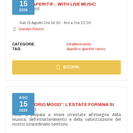
15
SECRET APERITIF... WITH LIVE MUSIC
Secret aperitif
2026
Sab 15 Agosto Ore 19:30
-
fino a Ore 22:00
Giardini Ravino
CATEGORIE:
Intrattenimento
TAG:
Aperitivo
,
giardini ravino
SCOPRI
AGO
15
NASCE “FORIO MOOD”: L’ESTATE FORIANA SI
ACCENDE!
2026
Forio si prepara a vivere un’estate all’insegna della
musica, dell’intrattenimento e della valorizzazione del
nostro straordinario territorio.