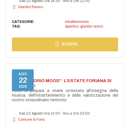
Sab 22 Agosto Ore 19:30
-
fino a Ore 22:00
Giardini Ravino
CATEGORIE:
Intrattenimento
TAG:
Aperitivo
,
giardini ravino
SCOPRI
AGO
22
NASCE “FORIO MOOD”: L’ESTATE FORIANA SI
ACCENDE!
2026
Forio si prepara a vivere un’estate all’insegna della
musica, dell’intrattenimento e della valorizzazione del
nostro straordinario territorio.
Sab 22 Agosto Ore 21:00
-
fino a Ore 23:00
Comune di Forio