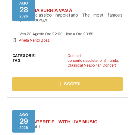
AGO
28
I'TE VURRIA VURRIA VAS À
Concerto classico napoletano The most famous
2026
Neapolitan songs
Ven 28 Agosto Ore 22:00
-
fino a Ore 23:59
Pineta Nenzi Bozzi
CATEGORIE:
Concerti
TAG:
concerto napoletano
,
ghironda
,
Classical Neapolitan Concert
SCOPRI
AGO
29
SECRET APERITIF... WITH LIVE MUSIC
Secret aperitif
2026