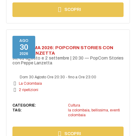
SCOPRI
AGO
30
BELLISSIMA 2026: POPCORN STORIES CON
PEPPE LANZETTA
2026
30, 31 agosto e 2 settembre | 20:30 — PopCorn Stories
con Peppe Lanzetta
Dom 30 Agosto Ore 20:30
-
fino a Ore 23:00
La Colombaia
2 ripetizioni
CATEGORIE:
Cultura
TAG:
la colombaia
,
bellissima
,
eventi
colombaia
SCOPRI