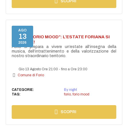
SCOPRI
AGO
13
NASCE “FORIO MOOD”: L’ESTATE FORIANA SI
ACCENDE!
2026
Forio si prepara a vivere un’estate all’insegna della
musica, dell’intrattenimento e della valorizzazione del
nostro straordinario territorio.
Gio 13 Agosto Ore 21:00
-
fino a Ore 23:00
Comune di Forio
CATEGORIE:
By night
TAG:
forio
,
forio mood
SCOPRI