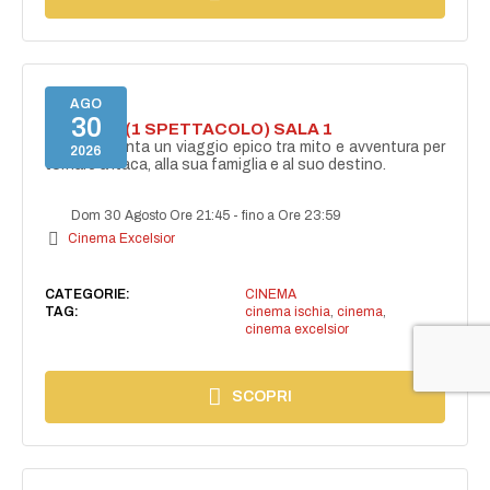
AGO
30
ODISSEA (1 SPETTACOLO) SALA 1
Ulisse affronta un viaggio epico tra mito e avventura per
2026
tornare a Itaca, alla sua famiglia e al suo destino.
Dom 30 Agosto Ore 21:45
-
fino a Ore 23:59
Cinema Excelsior
CATEGORIE:
CINEMA
TAG:
cinema ischia
,
cinema
,
cinema excelsior
SCOPRI