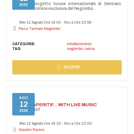
NAIMA, il progetto house internazionale di Gennaro,
2026
arriva nella cornice esclusiva del Negombo.
Mer 12 Agosto Ore 19:00
-
fino a Ore 23:59
Parco Termale Negombo
CATEGORIE:
Intrattenimento
TAG:
negombo
,
naima
SCOPRI
AGO
12
SECRET APERITIF... WITH LIVE MUSIC
Secret aperitif
2026
Mer 12 Agosto Ore 19:30
-
fino a Ore 22:00
Giardini Ravino