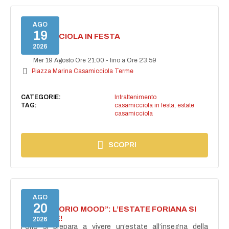
AGO
19
CASAMICCIOLA IN FESTA
2026
Mer 19 Agosto Ore 21:00
-
fino a Ore 23:59
Piazza Marina Casamicciola Terme
CATEGORIE:
Intrattenimento
TAG:
casamicciola in festa
,
estate
casamicciola
SCOPRI
AGO
20
NASCE “FORIO MOOD”: L’ESTATE FORIANA SI
ACCENDE!
2026
Forio si prepara a vivere un’estate all’insegna della