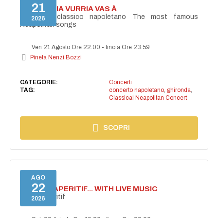
21
I'TE VURRIA VURRIA VAS À
Concerto classico napoletano The most famous
2026
Neapolitan songs
Ven 21 Agosto Ore 22:00
-
fino a Ore 23:59
Pineta Nenzi Bozzi
CATEGORIE:
Concerti
TAG:
concerto napoletano
,
ghironda
,
Classical Neapolitan Concert
SCOPRI
AGO
22
SECRET APERITIF... WITH LIVE MUSIC
Secret aperitif
2026