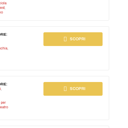
iola
est
,
no
RIE:
SCOPRI
schia
,
RIE:
SCOPRI
i
,
 per
teatro