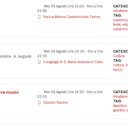
Mer 05 Agosto Ore 21:00
-
fino a Ore
CATEGO
23:59
Intratten
TAG:
Piazza Marina Casamicciola Terme
casamicc
festa
,
est
casamicc
Mer 05 Agosto Ore 20:30
-
fino a Ore
CATEGO
22:30
Cultura
erviste. A seguire
TAG:
Congrega di S. Maria Assunta in Cielo
cultura
,
i
lacco
live music
Mer 05 Agosto Ore 19:30
-
fino a Ore
CATEGO
22:00
Intratten
TAG:
Giardini Ravino
Aperitivo
,
giardini r