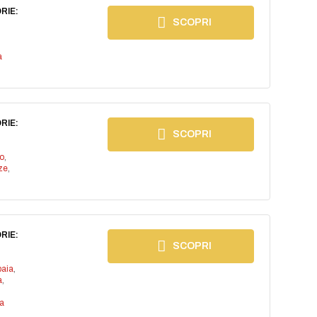
RIE:
SCOPRI
a
RIE:
SCOPRI
io
,
ze
,
RIE:
SCOPRI
baia
,
a
,
a