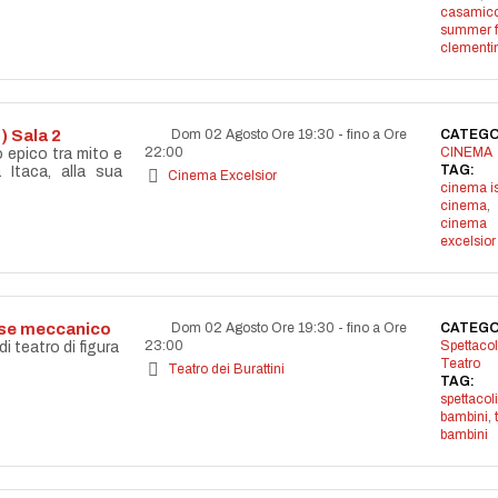
casamicc
summer f
clementi
) Sala 2
Dom 02 Agosto Ore 19:30
-
fino a Ore
CATEGO
22:00
CINEMA
o epico tra mito e
TAG:
 Itaca, alla sua
Cinema Excelsior
cinema i
cinema
,
cinema
excelsior
aese meccanico
Dom 02 Agosto Ore 19:30
-
fino a Ore
CATEGO
23:00
Spettacol
 teatro di figura
Teatro
Teatro dei Burattini
TAG:
spettacoli
bambini
,
bambini