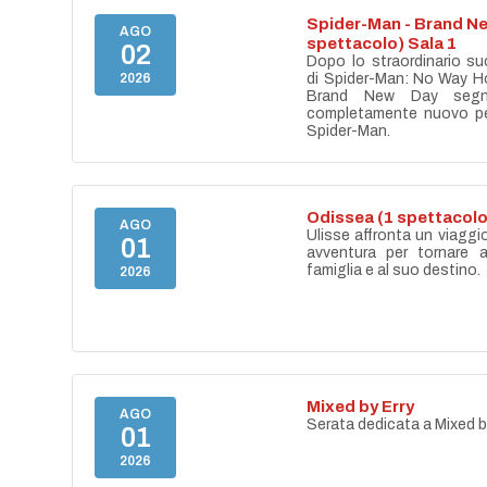
Spider-Man - Brand Ne
AGO
spettacolo) Sala 1
02
Dopo lo straordinario s
2026
di Spider-Man: No Way H
Brand New Day segn
completamente nuovo pe
Spider-Man.
Odissea (1 spettacolo
AGO
Ulisse affronta un viaggi
01
avventura per tornare a
famiglia e al suo destino.
2026
Mixed by Erry
AGO
Serata dedicata a Mixed b
01
2026