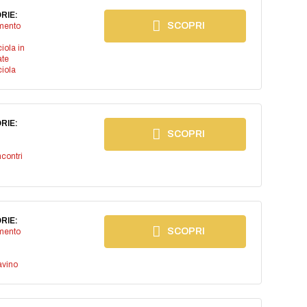
RIE:
SCOPRI
imento
iola in
ate
iola
RIE:
SCOPRI
ncontri
RIE:
SCOPRI
imento
avino