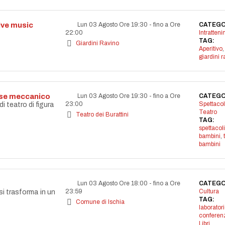
live music
Lun 03 Agosto Ore 19:30
-
fino a Ore
CATEGO
22:00
Intratten
TAG:
Giardini Ravino
Aperitivo
,
giardini r
aese meccanico
Lun 03 Agosto Ore 19:30
-
fino a Ore
CATEGO
23:00
Spettacol
 teatro di figura
Teatro
Teatro dei Burattini
TAG:
spettacoli
bambini
,
bambini
Lun 03 Agosto Ore 18:00
-
fino a Ore
CATEGO
23:59
Cultura
si trasforma in un
TAG:
Comune di Ischia
laborator
conferen
Libri