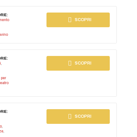
RIE:
SCOPRI
imento
avino
RIE:
SCOPRI
i
,
 per
teatro
RIE:
SCOPRI
io
,
ze
,