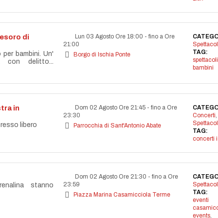
 tesoro di
Lun 03 Agosto Ore 18:00
-
fino a Ore
CATEGO
21:00
Spettacol
TAG:
o per bambini. Un'
Borgo di Ischia Ponte
spettacoli
 con delitto...
bambini
tra in
Dom 02 Agosto Ore 21:45
-
fino a Ore
CATEGO
23:30
Concerti
,
Spettacol
resso libero
Parrocchia di Sant'Antonio Abate
TAG:
concerti 
Dom 02 Agosto Ore 21:30
-
fino a Ore
CATEGO
23:59
Spettacol
enalina stanno
TAG:
Piazza Marina Casamicciola Terme
eventi
casamicc
events
,