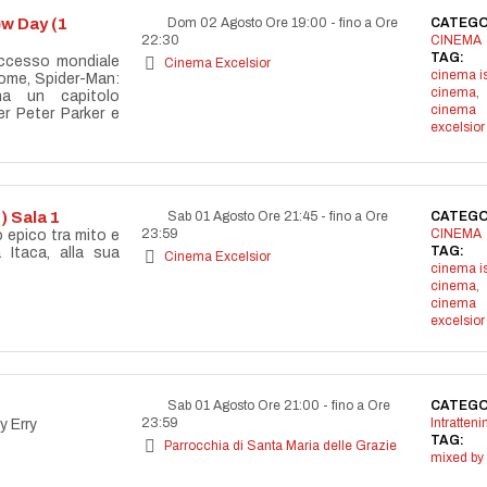
w Day (1
Dom 02 Agosto Ore 19:00
-
fino a Ore
CATEGO
22:30
CINEMA
TAG:
uccesso mondiale
Cinema Excelsior
cinema i
ome, Spider-Man:
cinema
,
a un capitolo
cinema
r Peter Parker e
excelsior
) Sala 1
Sab 01 Agosto Ore 21:45
-
fino a Ore
CATEGO
23:59
CINEMA
o epico tra mito e
TAG:
 Itaca, alla sua
Cinema Excelsior
cinema i
cinema
,
cinema
excelsior
Sab 01 Agosto Ore 21:00
-
fino a Ore
CATEGO
23:59
Intratten
y Erry
TAG:
Parrocchia di Santa Maria delle Grazie
mixed by 