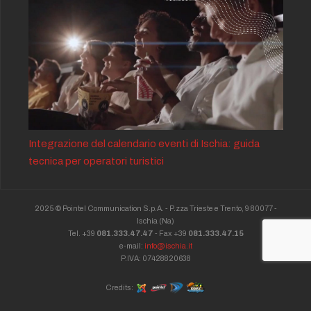
Integrazione del calendario eventi di Ischia: guida
tecnica per operatori turistici
2025 © Pointel Communication S.p.A. - P.zza Trieste e Trento, 9 80077 -
Ischia
(Na)
Tel. +39
081.333.47.47
- Fax +39
081.333.47.15
e-mail:
info@ischia.it
P.IVA: 07428820638
Credits: