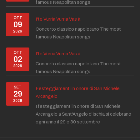
famous Neapolitan songs
OTT
I'te Vurria Vurria Vas à
09
Concerto classico napoletano The most
2026
famous Neapolitan songs
OTT
I'te Vurria Vurria Vas à
02
Concerto classico napoletano The most
2026
famous Neapolitan songs
SET
Festeggiamenti in onore di San Michele
29
Arcangelo
2026
I festeggiamenti in onore di San Michele
Arcangelo a Sant'Angelo d'Ischia si celebrano
ogni anno il 29 e 30 settembre