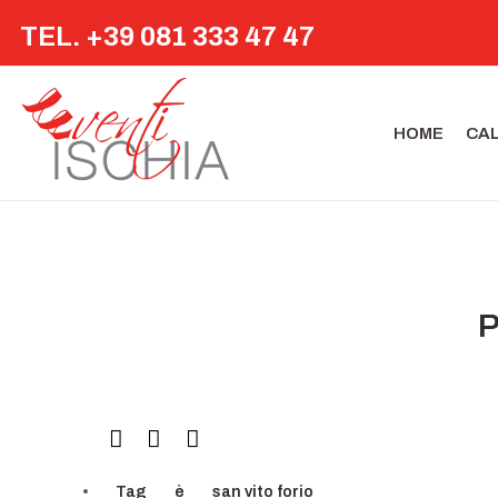
TEL. +39 081 333 47 47
HOME
CA
P
Tag
è
san vito forio