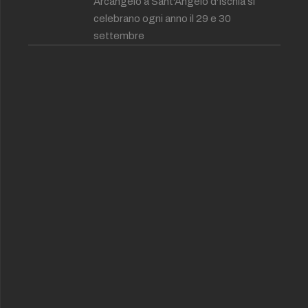
Arcangelo a Sant'Angelo d'Ischia si
celebrano ogni anno il 29 e 30
settembre