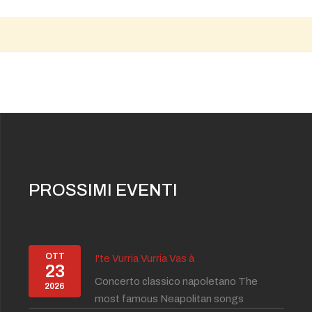
PROSSIMI EVENTI
OTT
I'te Vurria Vurria Vas à
23
Concerto classico napoletano The
2026
most famous Neapolitan songs