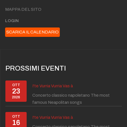
MAPPA DEL SITO
LOGIN
SCARICA IL CALENDARIO
PROSSIMI EVENTI
OTT
I'te Vurria Vurria Vas à
23
Concerto classico napoletano The most
2026
famous Neapolitan songs
OTT
I'te Vurria Vurria Vas à
16
Concerto classico napoletano The most