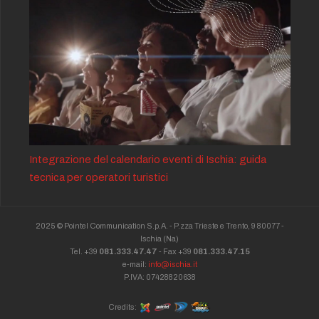
Integrazione del calendario eventi di Ischia: guida
tecnica per operatori turistici
2025 © Pointel Communication S.p.A. - P.zza Trieste e Trento, 9 80077 -
Ischia
(Na)
Tel. +39
081.333.47.47
- Fax +39
081.333.47.15
e-mail:
info@ischia.it
P.IVA: 07428820638
Credits: