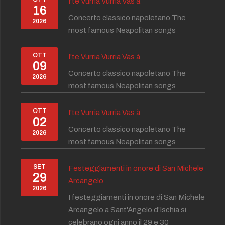
I'te Vurria Vurria Vas à
16
Concerto classico napoletano The
2026
most famous Neapolitan songs
OTT
I'te Vurria Vurria Vas à
09
Concerto classico napoletano The
2026
most famous Neapolitan songs
OTT
I'te Vurria Vurria Vas à
02
Concerto classico napoletano The
2026
most famous Neapolitan songs
SET
Festeggiamenti in onore di San Michele
29
Arcangelo
2026
I festeggiamenti in onore di San Michele
Arcangelo a Sant'Angelo d'Ischia si
celebrano ogni anno il 29 e 30