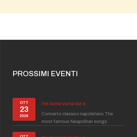
PROSSIMI EVENTI
OTT
I'te Vurria Vurria Vas à
23
Concerto classico napoletano The
2026
most famous Neapolitan songs
OTT