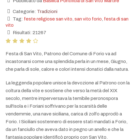
Pubblicato da
Basilica Pontificia di San Vito Martire
Categorie:
Tradizioni
Tag:
feste religiose san vito
,
san vito forio
,
festa di san
vito
Risultati: 21267
Festa di San Vito, Patrono del Comune di Forio va ad
incastonarsi come una splendida perla in un mese, Giugno,
che parla di sole, calore e colori intensi donatici dalla natura.
La leggenda popolare unisce la devozione al Patrono con la
coltura della vite e sostiene che verso la metà del XIX
secolo, mentre imperversava la temibile peronospora
sull'isola e i Foriani soffrivano per la scarsità delle
vendemmie, una nave siciliana, carica di zolfo approdò a
Forio. I Siciliani sostennero di essere stati mandati a Forio,
da un fanciullo che aveva dato in pegno un anello e che la
fantasia popolare identificò proprio con San Vito.