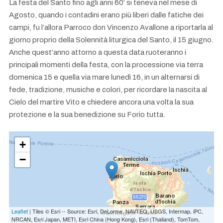
La festa del Santo fino agli anni 60’ si teneva nel mese di
Agosto, quando i contadini erano più liberi dalle fatiche dei
campi, fu l’allora Parroco don Vincenzo Avallone a riportarla al
giorno proprio della Solennità liturgica del Santo, il 15 giugno.
Anche quest’anno attorno a questa data ruoteranno i
principali momenti della festa, con la processione via terra
domenica 15 e quella via mare lunedì 16, in un alternarsi di
fede, tradizione, musiche e colori, per ricordare la nascita al
Cielo del martire Vito e chiedere ancora una volta la sua
protezione e la sua benedizione su Forio tutta.
+
−
SAN-VITO
Leaflet
| Tiles © Esri -- Source: Esri, DeLorme, NAVTEQ, USGS, Intermap, iPC,
NRCAN, Esri Japan, METI, Esri China (Hong Kong), Esri (Thailand), TomTom,