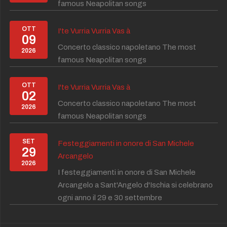
famous Neapolitan songs
OTT
I'te Vurria Vurria Vas à
09
Concerto classico napoletano The most
2026
famous Neapolitan songs
OTT
I'te Vurria Vurria Vas à
02
Concerto classico napoletano The most
2026
famous Neapolitan songs
SET
Festeggiamenti in onore di San Michele
29
Arcangelo
2026
I festeggiamenti in onore di San Michele
Arcangelo a Sant'Angelo d'Ischia si celebrano
ogni anno il 29 e 30 settembre