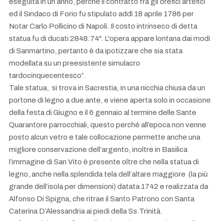
eseguita in un anno, perché il contratto fra gli orefici artefici
ed il Sindaco di Forio fu stipulato addì 18 aprile 1786 per
Notar Carlo Pollicino di Napoli. Il costo intrinseco di detta
statua fu di ducati 2848:74". L'opera appare lontana dai modi
di Sanmartino, pertanto è da ipotizzare che sia stata
modellata su un preesistente simulacro
tardocinquecentesco”.
Tale statua, si trova in Sacrestia, in una nicchia chiusa da un
portone di legno a due ante, e viene aperta solo in occasione
della festa di Giugno e il 6 gennaio al termine delle Sante
Quarantore parrocchiali, questo perché all’epoca non venne
posto alcun vetro e tale collocazione permette anche una
migliore conservazione dell’argento, inoltre in Basilica
l’immagine di San Vito è presente oltre che nella statua di
legno, anche nella splendida tela dell’altare maggiore (la più
grande dell’isola per dimensioni) datata 1742 e realizzata da
Alfonso Di Spigna, che ritrae il Santo Patrono con Santa
Caterina D’Alessandria ai piedi della Ss.Trinità.