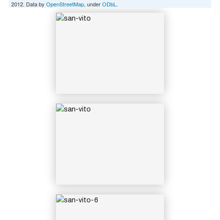
2012. Data by
OpenStreetMap
, under
ODbL
.
SAN-VITO
SAN-VITO-6
Festa di San Vito di Forio