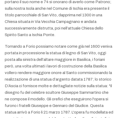
portano il suo nome e 74 si onorano di averlo come Patrono;
sulla nostra Isola anche nel Comune di Ischia era presente il
titolo parrocchiale di San Vito, dapprima nel 1300 in una
Chiesa situata in Via Vecchia Campagnano e andata
successivamente distrutta, poi nell’attuale Chiesa dello
Spirito Santo a Ischia Ponte.
Tornando a Forio possiamo notare come già nel 1600 veniva
portata in processione la statua di legno di San Vito, oggi
posta alla sinistra dell’altare maggiore in Basilica, i foriani
però, una volta ultimati i lavori di costruzione della Basilica
vollero rendere maggiore onore al Santo commissionando la
realizzazione di una statua d’argento datata 1787; lo storico
D’Ascia ci fornisce molte e dettagliate notizie sulla statua: "il
disegno fu del celebre scultore Giuseppe Sammartino che
ne compose il modello. Gli orefici che eseguirono l'opera si
furono i fratelli Giuseppe e Gennaro del Giudice. Questa
statua arrivò a Forio li 21 marzo 1787. L'opera fu modellata ed