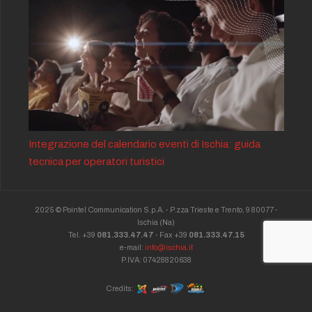
Integrazione del calendario eventi di Ischia: guida
tecnica per operatori turistici
2025 © Pointel Communication S.p.A. - P.zza Trieste e Trento, 9 80077 -
Ischia
(Na)
Tel. +39
081.333.47.47
- Fax +39
081.333.47.15
e-mail:
info@ischia.it
P.IVA: 07428820638
Credits: