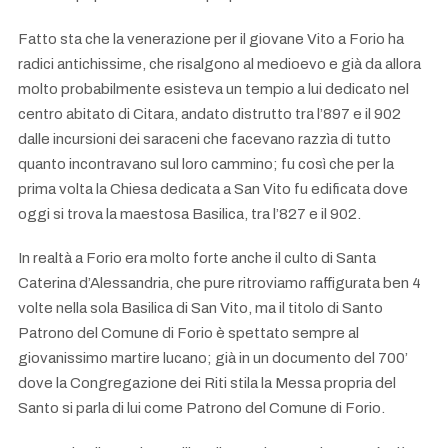
Fatto sta che la venerazione per il giovane Vito a Forio ha
radici antichissime, che risalgono al medioevo e già da allora
molto probabilmente esisteva un tempio a lui dedicato nel
centro abitato di Citara, andato distrutto tra l’897 e il 902
dalle incursioni dei saraceni che facevano razzìa di tutto
quanto incontravano sul loro cammino; fu così che per la
prima volta la Chiesa dedicata a San Vito fu edificata dove
oggi si trova la maestosa Basilica, tra l’827 e il 902.
In realtà a Forio era molto forte anche il culto di Santa
Caterina d’Alessandria, che pure ritroviamo raffigurata ben 4
volte nella sola Basilica di San Vito, ma il titolo di Santo
Patrono del Comune di Forio è spettato sempre al
giovanissimo martire lucano; già in un documento del 700’
dove la Congregazione dei Riti stila la Messa propria del
Santo si parla di lui come Patrono del Comune di Forio.