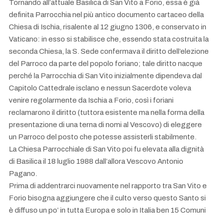
Tornando all’attuale Basilica di San Vito a Forio, essa è già
definita Parrocchia nel più antico documento cartaceo della
Chiesa di Ischia, risalente al 12 giugno 1306, e conservato in
Vaticano: in esso si stabilisce che, essendo stata costruita la
seconda Chiesa, la S. Sede confermava il diritto dell’elezione
del Parroco da parte del popolo foriano; tale diritto nacque
perché la Parrocchia di San Vito inizialmente dipendeva dal
Capitolo Cattedrale isclano e nessun Sacerdote voleva
venire regolarmente da Ischia a Forio, così i foriani
reclamarono il diritto (tuttora esistente ma nella forma della
presentazione di una terna di nomi al Vescovo) di eleggere
un Parroco del posto che potesse assisterli stabilmente.
La Chiesa Parrocchiale di San Vito poi fu elevata alla dignità
di Basilica il 18 luglio 1988 dall’allora Vescovo Antonio
Pagano.
Prima di addentrarci nuovamente nel rapporto tra San Vito e
Forio bisogna aggiungere che il culto verso questo Santo si
è diffuso un po’ in tutta Europa e solo in Italia ben 15 Comuni