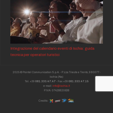
Integrazione del calendario eventi di Ischia: guida
tecnica per operatori turistici
2025 © Pointel Communication S.p.A. - P.zza Trieste e Trento, 9 80077 -
Ischia
(Na)
Tel. +39
081.333.47.47
- Fax +39
081.333.47.15
e-mail:
info@ischia.it
P.IVA: 07428820638
Credits: