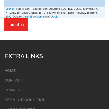
Leaflet
| Tiles © Esri -- Source: Esri, DeLorme, NAVTEQ, USGS, Intermap, iPC,
NRCAN, Esri Japan, METI, Esri China (Hong Kong), Esri (Thailand), TomTom,
2012. Data by
OpenStreetMap
, under
ODbL
.
Indietro
EXTRA LINKS
HOME
CONTATTI
PRIVACY
TERMINI E CONDIZIONI